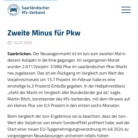
Saarländischer
Kfz-Verband
Zweite Minus für Pkw
14.07.2025
Saarbrücken.
Der Neuwagenmarkt ist im Juni zum zweiten Mal in
diesem Autojahr in die Knie gegangen. Im vergangenen Monat
wurden 2.671 (Vorjahr: 3.096) Pkw im saarländischen Pkw-Markt
neu zugelassen. Das ist ein Rückgang im Vergleich zum Wert des
Vorjahresmonats um 13,7 Prozent. Im Februar habe es eine
einstellige (4,3 Prozent) Einbuße gegeben. In der Halbjahresbilanz
„steht der Markt im Vergleich aller Bundesländer gut da“, sagte
Martin Bitch, Vorsitzender des Kfz-Verbandes, mit dem Hinweis auf
ein kleines Plus von 0,5 Prozent in den ersten sechs Monaten.
Beim Vergleich der Juni-Ergebnisse sei zu beachten, dass der Juni-
Wert des Vorjahres von einem Sondereffekt profitiert habe, weil der
Start einer neuen EU-Typgenehmigungsverordnung im Juli 2024 zu
vorgezogenen Neuzulassungen und einem relativ hohen