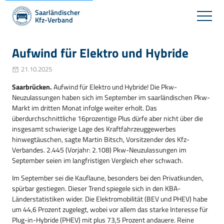
Saarländischer
Kfz-Verband
Aufwind für Elektro und Hybride
21.10.2025
Saarbrücken.
Aufwind für Elektro und Hybride! Die Pkw-
Neuzulassungen haben sich im September im saarländischen Pkw-
Markt im dritten Monat infolge weiter erholt. Das
überdurchschnittliche 16prozentige Plus dürfe aber nicht über die
insgesamt schwierige Lage des Kraftfahrzeuggewerbes
hinwegtäuschen, sagte Martin Bitsch, Vorsitzender des Kfz-
Verbandes. 2.445 (Vorjahr: 2.108) Pkw-Neuzulassungen im
September seien im langfristigen Vergleich eher schwach.
Im September sei die Kauflaune, besonders bei den Privatkunden,
spürbar gestiegen. Dieser Trend spiegele sich in den KBA-
Länderstatistiken wider. Die Elektromobilität (BEV und PHEV) habe
um 44,6 Prozent zugelegt, wobei vor allem das starke Interesse für
Plug-in-Hybride (PHEV) mit plus 73,5 Prozent andauere. Reine